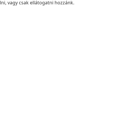
élni, vagy csak ellátogatni hozzánk.
th Tibor
rmester
nd
s
0 - 16:00
ogadás