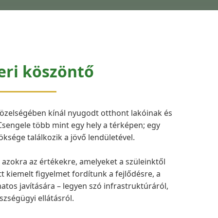
eri köszöntő
közelségében kínál nyugodt otthont lakóinak és
Csengele több mint egy hely a térképen; egy
ksége találkozik a jövő lendületével.
zokra az értékekre, amelyeket a szüleinktől
kiemelt figyelmet fordítunk a fejlődésre, a
tos javítására – legyen szó infrastruktúráról,
szségügyi ellátásról.