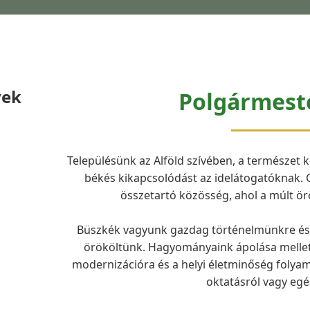
yek
Polgármest
Településünk az Alföld szívében, a természet 
békés kikapcsolódást az idelátogatóknak. 
összetartó közösség, ahol a múlt örö
Büszkék vagyunk gazdag történelmünkre és a
örököltünk. Hagyományaink ápolása mellett 
modernizációra és a helyi életminőség folyama
oktatásról vagy egé