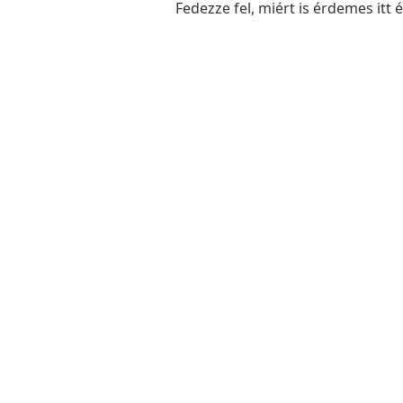
Fedezze fel, miért is érdemes itt 
Dr. Tó
Polgá
Ügyfélfogadási Re
Hétfő: 8:00 - 12:00
Kedd: Nincs ügyfélfogadá
Szerda: 8:00 - 12:00 és 13:0
Csütörtök: Nincs ügyfélf
Péntek: 8:00 - 12:00