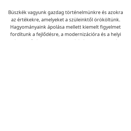
Büszkék vagyunk gazdag történelmünkre és azokra
az értékekre, amelyeket a szüleinktől örököltünk.
Hagyományaink ápolása mellett kiemelt figyelmet
fordítunk a fejlődésre, a modernizációra és a helyi
életminőség folyamatos javítására – legyen szó
infrastruktúráról, oktatásról vagy egészségügyi
ellátásról.
Fedezze fel, miért is érdemes itt élni, vagy csak
ellátogatni hozzánk.
Dr. Tóth Tibor
Polgármester