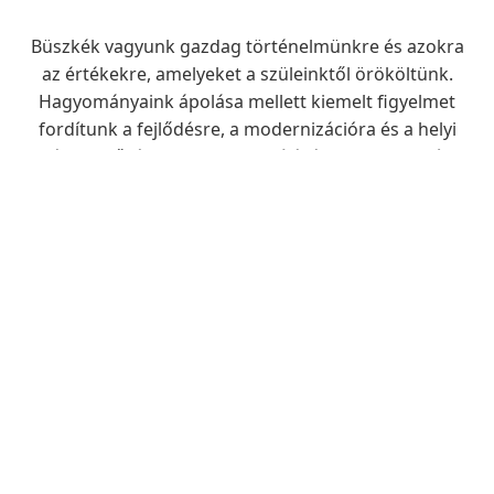
Büszkék vagyunk gazdag történelmünkre és azokra
az értékekre, amelyeket a szüleinktől örököltünk.
Hagyományaink ápolása mellett kiemelt figyelmet
fordítunk a fejlődésre, a modernizációra és a helyi
életminőség folyamatos javítására – legyen szó
infrastruktúráról, oktatásról vagy egészségügyi
ellátásról.
Fedezze fel, miért is érdemes itt élni, vagy csak
ellátogatni hozzánk.
Dr. Tóth Tibor
Polgármester