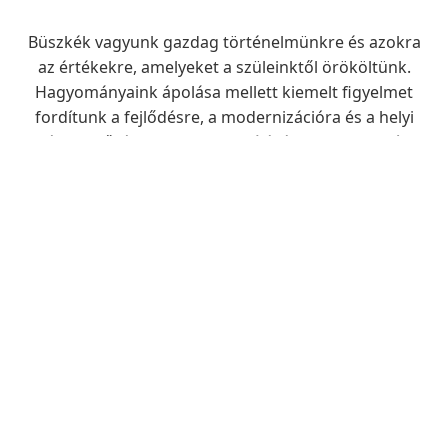
Büszkék vagyunk gazdag történelmünkre és azokra
az értékekre, amelyeket a szüleinktől örököltünk.
Hagyományaink ápolása mellett kiemelt figyelmet
fordítunk a fejlődésre, a modernizációra és a helyi
életminőség folyamatos javítására – legyen szó
infrastruktúráról, oktatásról vagy egészségügyi
ellátásról.
Fedezze fel, miért is érdemes itt élni, vagy csak
ellátogatni hozzánk.
Dr. Tóth Tibor
Polgármester