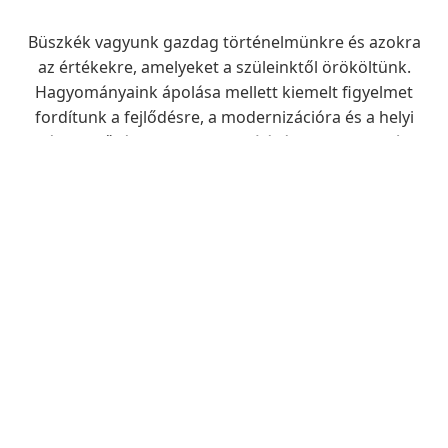
Büszkék vagyunk gazdag történelmünkre és azokra
az értékekre, amelyeket a szüleinktől örököltünk.
Hagyományaink ápolása mellett kiemelt figyelmet
fordítunk a fejlődésre, a modernizációra és a helyi
életminőség folyamatos javítására – legyen szó
infrastruktúráról, oktatásról vagy egészségügyi
ellátásról.
Fedezze fel, miért is érdemes itt élni, vagy csak
ellátogatni hozzánk.
Dr. Tóth Tibor
Polgármester