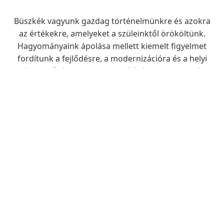
Büszkék vagyunk gazdag történelmünkre és azokra
az értékekre, amelyeket a szüleinktől örököltünk.
Hagyományaink ápolása mellett kiemelt figyelmet
fordítunk a fejlődésre, a modernizációra és a helyi
életminőség folyamatos javítására – legyen szó
infrastruktúráról, oktatásról vagy egészségügyi
ellátásról.
Fedezze fel, miért is érdemes itt élni, vagy csak
ellátogatni hozzánk.
Dr. Tóth Tibor
Polgármester