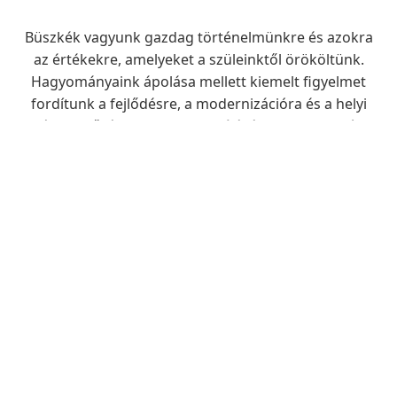
Büszkék vagyunk gazdag történelmünkre és azokra
az értékekre, amelyeket a szüleinktől örököltünk.
Hagyományaink ápolása mellett kiemelt figyelmet
fordítunk a fejlődésre, a modernizációra és a helyi
életminőség folyamatos javítására – legyen szó
infrastruktúráról, oktatásról vagy egészségügyi
ellátásról.
Fedezze fel, miért is érdemes itt élni, vagy csak
ellátogatni hozzánk.
Dr. Tóth Tibor
Polgármester