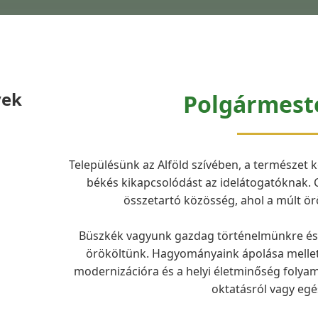
yek
Polgármest
Településünk az Alföld szívében, a természet 
békés kikapcsolódást az idelátogatóknak. 
összetartó közösség, ahol a múlt örö
Büszkék vagyunk gazdag történelmünkre és a
örököltünk. Hagyományaink ápolása mellett 
modernizációra és a helyi életminőség folyama
oktatásról vagy egé