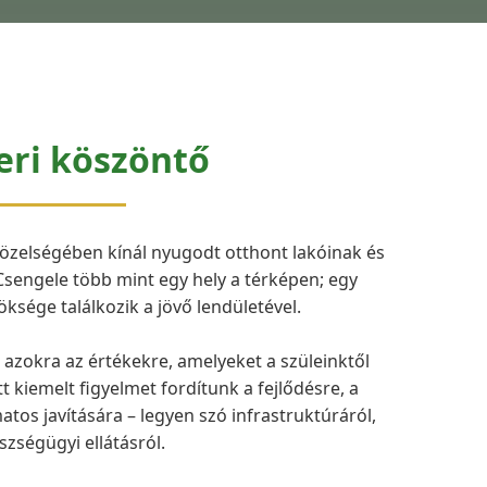
eri köszöntő
közelségében kínál nyugodt otthont lakóinak és
Csengele több mint egy hely a térképen; egy
ksége találkozik a jövő lendületével.
zokra az értékekre, amelyeket a szüleinktől
kiemelt figyelmet fordítunk a fejlődésre, a
tos javítására – legyen szó infrastruktúráról,
szségügyi ellátásról.