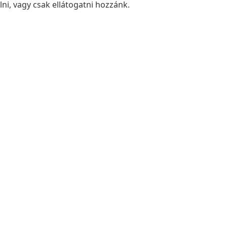
élni, vagy csak ellátogatni hozzánk.
th Tibor
rmester
nd
s
0 - 16:00
ogadás