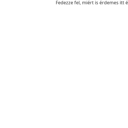
Fedezze fel, miért is érdemes itt 
Dr. Tó
Polgá
Ügyfélfogadási Re
Hétfő: 8:00 - 12:00
Kedd: Nincs ügyfélfogadá
Szerda: 8:00 - 12:00 és 13:0
Csütörtök: Nincs ügyfélf
Péntek: 8:00 - 12:00