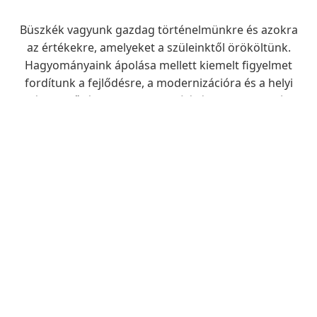
Büszkék vagyunk gazdag történelmünkre és azokra
az értékekre, amelyeket a szüleinktől örököltünk.
Hagyományaink ápolása mellett kiemelt figyelmet
fordítunk a fejlődésre, a modernizációra és a helyi
életminőség folyamatos javítására – legyen szó
infrastruktúráról, oktatásról vagy egészségügyi
ellátásról.
Fedezze fel, miért is érdemes itt élni, vagy csak
ellátogatni hozzánk.
Dr. Tóth Tibor
Polgármester