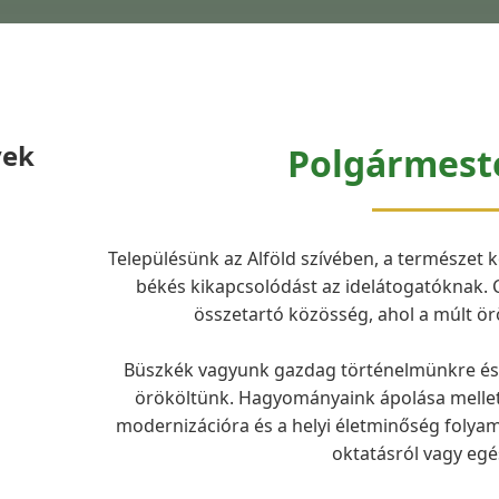
yek
Polgármest
Településünk az Alföld szívében, a természet 
békés kikapcsolódást az idelátogatóknak. 
összetartó közösség, ahol a múlt örö
Büszkék vagyunk gazdag történelmünkre és a
örököltünk. Hagyományaink ápolása mellett 
modernizációra és a helyi életminőség folyama
oktatásról vagy egé