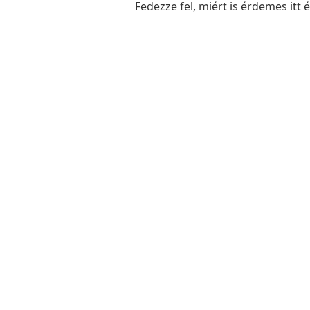
Fedezze fel, miért is érdemes itt 
Dr. Tó
Polgá
Ügyfélfogadási Re
Hétfő: 8:00 - 12:00
Kedd: Nincs ügyfélfogadá
Szerda: 8:00 - 12:00 és 13:0
Csütörtök: Nincs ügyfélf
Péntek: 8:00 - 12:00