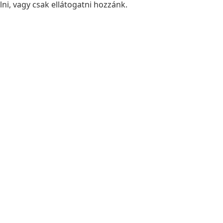
élni, vagy csak ellátogatni hozzánk.
th Tibor
rmester
nd
s
0 - 16:00
ogadás