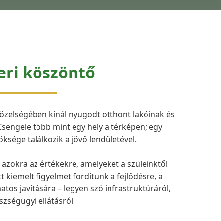
eri köszöntő
közelségében kínál nyugodt otthont lakóinak és
Csengele több mint egy hely a térképen; egy
ksége találkozik a jövő lendületével.
zokra az értékekre, amelyeket a szüleinktől
kiemelt figyelmet fordítunk a fejlődésre, a
tos javítására – legyen szó infrastruktúráról,
szségügyi ellátásról.